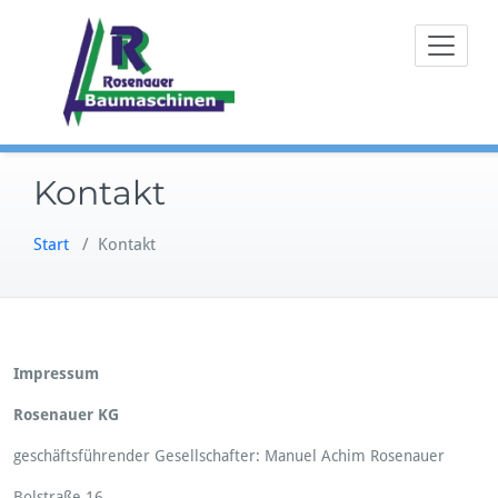
Zum
Traktor Ersatzteile,
Rosenauer Baum
Inhalt
Estrichlegerbedarf,
Estrichmaschinen Ersatzteile,
springen
Baumaschinen Ersatzteile
Kontakt
Start
/
Kontakt
Impressum
Rosenauer KG
geschäftsführender Gesellschafter: Manuel Achim Rosenauer
Bolstraße 16